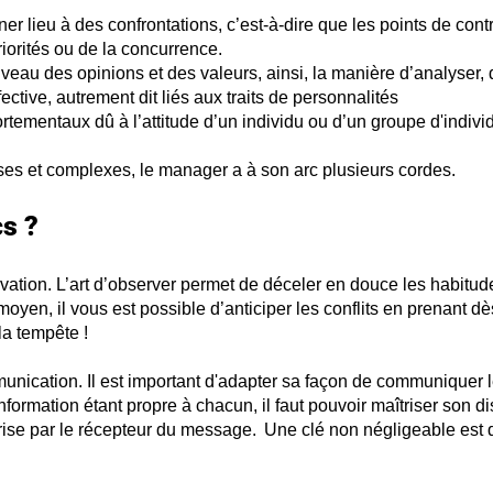
onner lieu à des confrontations, c’est-à-dire que les points de co
riorités ou de la concurrence.
iveau des opinions et des valeurs, ainsi, la manière d’analyser,
fective, autrement dit liés aux traits de personnalités
rtementaux dû à l’attitude d’un individu ou d’un groupe d'indivi
ses et complexes, le manager a à son arc plusieu
rs cordes.
cs ?
rvation. L’art d’observer permet de déceler en douce les habitu
 moyen, il vous est possible d’anticiper les conflits en prenant 
 la tempête !
ication. Il est important d'adapter sa façon de communiquer les
nformation étant propre à chacun, il faut pouvoir maîtriser son dis
ise par le récepteur du message. Une clé non négligeable est de