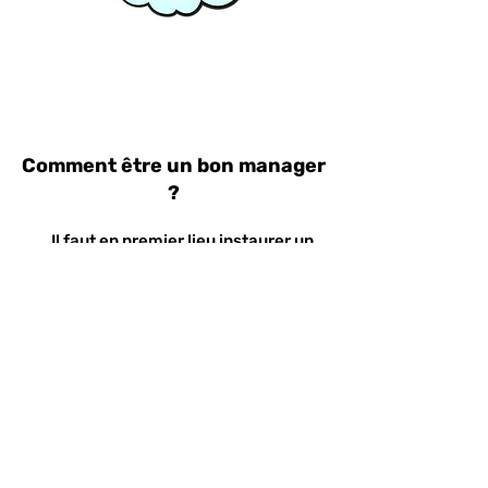
Comment être un bon manager
?
Il faut en premier lieu instaurer un
climat de confiance où un cadre aura
été clairement posé. « La main de fer
dans le gant de velours ». Pour
renforcer votre crédibilité,
il est indispensable de renvoyer une
image professionnelle alignée à
votre posture de manager. Il faut être
en capacité de s’adapter à chaque
personnalité en étant en écoute
active et bienveillante.