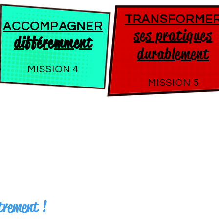
TRANSFORME
ACCOMPAGNER
ses pratiques
différemment
durablement
MISSION 4
MISSION 5
trement !