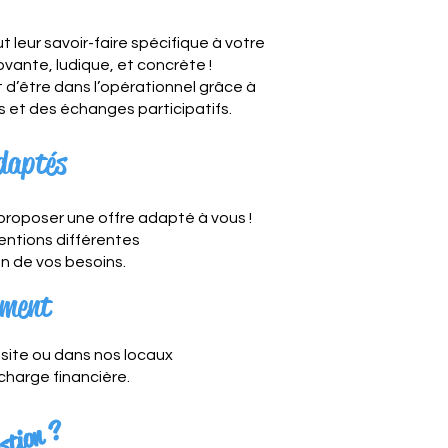
 leur savoir-faire spécifique à votre
vante, ludique, et concrète !
t d’être dans l’opérationnel grâce à
s et des échanges participatifs.
daptés
 proposer une offre adapté à vous !
ventions différentes
n de vos besoins.
ement
 site ou dans nos locaux
 charge financière.
U
n
e
q
u
e
s
i
o
n
?
U
n
d
e
i
s