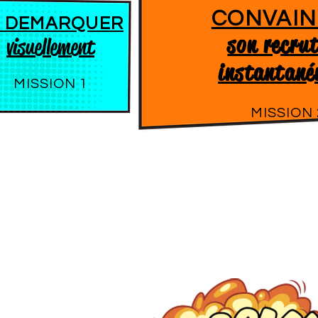
CONVAIN
E DEMARQUER
son recru
visuellement
instantané
MISSION 1
MISSION 