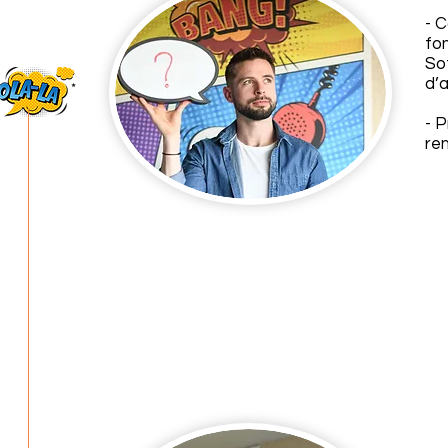
- 
fo
Sof
d’a
- 
re