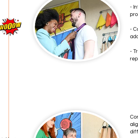
- I
pro
- C
ad
- T
rep
Con
ali
dif