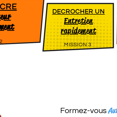
CRE
DECROCHER UN
teur
Entretien
ment
rapidement
2
MISSION 3
Au
Formez-vous