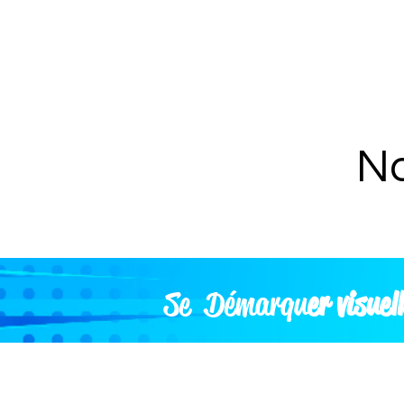
No
Se Démarqu
er visue